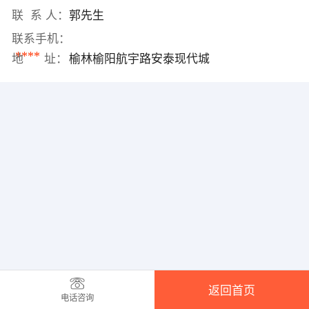
联 系 人：
郭先生
联系手机：
****
地 址：
榆林榆阳航宇路安泰现代城
返回首页
电话咨询