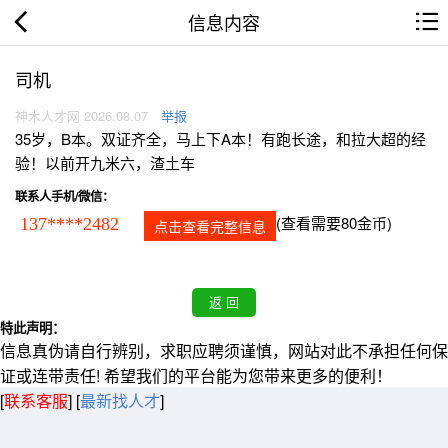
信息内容
司机
神木人才网 2026.08.07
举报
35岁，B本。双证齐全，马上下A本！有跑长途，和拉大超的经
验！以前开九米六，渣土车
联系人手机/微信：
(查看需要80金币)
137****2482
点击查看完整信息
特此声明：
信息真伪请自行辨别，求职应聘须谨慎，网站对此不承担任何保
证或连带责任! 希望我们的平台能为您带来更多的便利！
[
联系客服
]
[
最新找人才
]