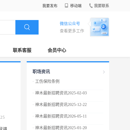
我要发布
移动端
我要联系
微信公众号
查看更多工作
联系客服
会员中心
职场资讯
· 工伤保险条例
· 神木最新招聘资讯2025-02-03
· 神木最新招聘资讯2025-12-22
· 神木最新招聘资讯2026-05-11
.25
· 神木最新招聘资讯2025-01-20
到事故伤害或者患职业病的，由该单位向伤残职工或者死亡职工的近亲属给予一次性赔偿，赔偿标准不得低于本条例规定的工伤保险待遇；用人单位不得使用童工，用人单位使用童工造成童工伤残、死亡的，由该单位向童工或者童工的近亲属给予一次性赔偿，赔偿标准不得低于本条例规定的工伤保险待遇。具体办法由国务院社会保险行政部门规定。 前款规定的伤残职工或者死亡职工的近亲属就赔偿数额与单位发生争议的，以及前款规定的童工或者童工的近亲属就赔偿数额与单位发生争议的，按照处理劳动争议的有关规定处理。 第六十七条 本条例自2004年1月1日起施行。本条例施行前已受到事故伤害或者患职业病的职工尚未完成工伤认定的，按照本条例的规定执行