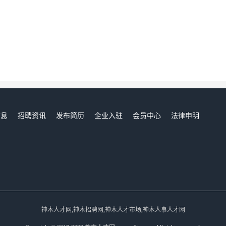
信息
招聘资讯
发布简历
企业入驻
会员中心
法律申明
们
神木人才网,神木招聘网,神木人才市场,神木人事人才网