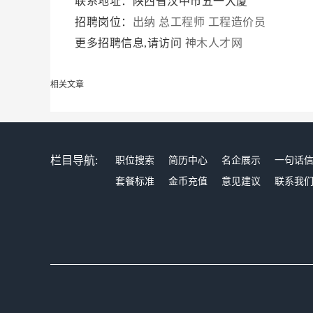
联系地址：陕西省汉中市五一大厦
招聘岗位：
出纳
总工程师
工程造价员
更多招聘信息,请访问
神木人才网
相关文章
栏目导航:
职位搜索
简历中心
名企展示
一句话
套餐标准
金币充值
意见建议
联系我