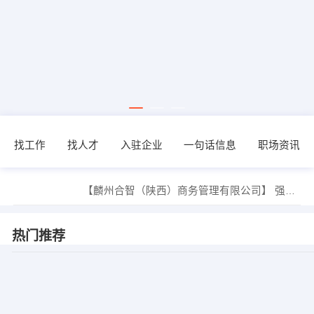
找工作
找人才
入驻企业
一句话信息
职场资讯
人事部 发布 [业务经理 ] 招聘信息
【麟州合智（陕西）商务管理有限公司】 强势入驻
【西安市终南石化设备厂 】 强势入驻
【西安德馨建材有限公司 】 强势入驻
【西安济仁医院 】 强势入驻
热门推荐
【西安外国企业服务有限公司 】 强势入驻
杜先生 发布 [经理助理 ] 招聘信息
人事部 发布 [采购业务主管 ] 招聘信息
马小姐 发布 [置业顾问 ] 招聘信息
梁耀东 发布 [业务员 ] 招聘信息
人事部 发布 [业务经理 ] 招聘信息