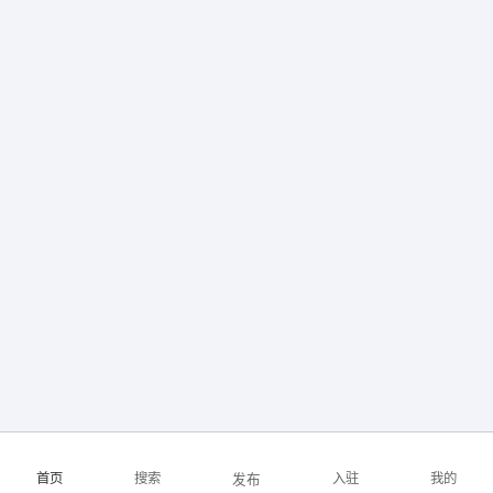
【麟州合智（陕西）商务管理有限公司】 强势入驻
首页
搜索
入驻
我的
发布